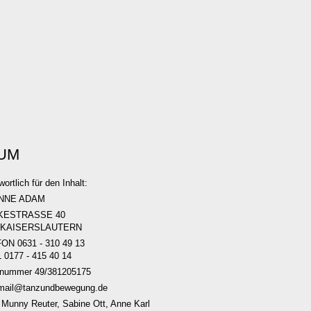
UM
ortlich für den Inhalt:
NNE ADAM
KESTRASSE 40
5 KAISERSLAUTERN
ON 0631 - 310 49 13
0177 - 415 40 14
rnummer 49/381205175
mail@tanzundbewegung.de
: Munny Reuter, Sabine Ott, Anne Karl