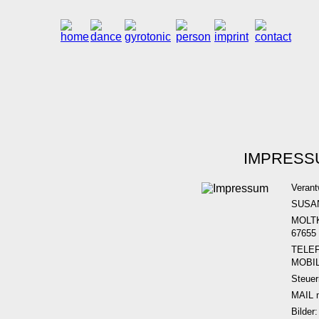
IMPRESS
Verantw
SUSA
MOLT
6765
TELEF
MOBIL 
Steue
MAIL 
Bilder